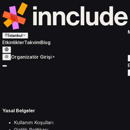
İstanbul
Etkinlikler
Takvim
Blog
Organizatör Girişi
E
Yasal Belgeler
Kullanım Koşulları
Gizlilik Politikası