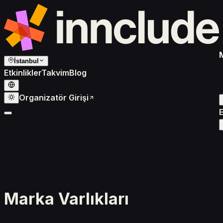
İstanbul
Etkinlikler
Takvim
Blog
Organizatör Girişi
E
Marka Varlıkları