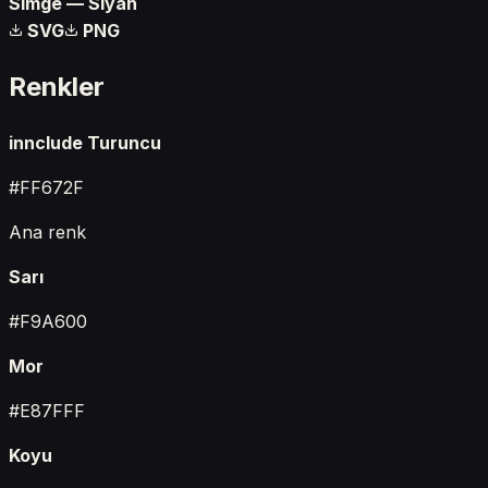
Simge — Siyah
SVG
PNG
Renkler
innclude Turuncu
#FF672F
Ana renk
Sarı
#F9A600
Mor
#E87FFF
Koyu